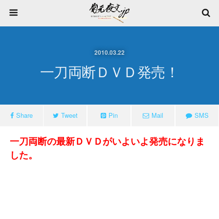
2010.03.22
一刀両断ＤＶＤ発売！
Share
Tweet
Pin
Mail
SMS
一刀両断の最新ＤＶＤがいよいよ発売になりま
した。