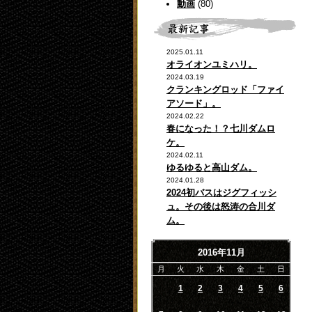
動画
(80)
2025.01.11
オライオンユミハリ。
2024.03.19
クランキングロッド「ファイ
アソード」。
2024.02.22
春になった！？七川ダムロ
ケ。
2024.02.11
ゆるゆると高山ダム。
2024.01.28
2024初バスはジグフィッシ
ュ。その後は怒涛の合川ダ
ム。
2016年11月
月
火
水
木
金
土
日
1
2
3
4
5
6