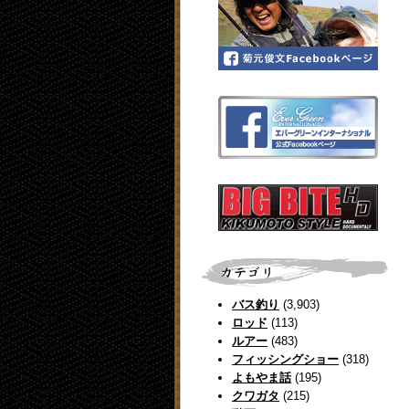
バス釣り
(3,903)
ロッド
(113)
ルアー
(483)
フィッシングショー
(318)
よもやま話
(195)
クワガタ
(215)