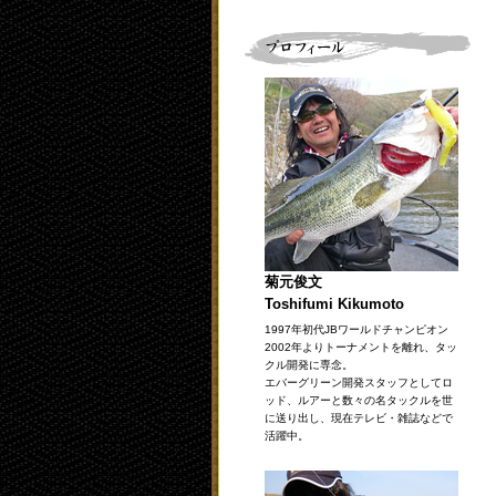
菊元俊文
Toshifumi Kikumoto
1997年初代JBワールドチャンピオン
2002年よりトーナメントを離れ、タッ
クル開発に専念。
エバーグリーン開発スタッフとしてロ
ッド、ルアーと数々の名タックルを世
に送り出し、現在テレビ・雑誌などで
活躍中。