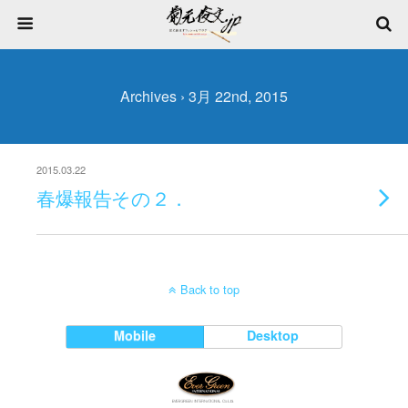
Archives › 3月 22nd, 2015
2015.03.22
春爆報告その２．
Back to top
Mobile
Desktop