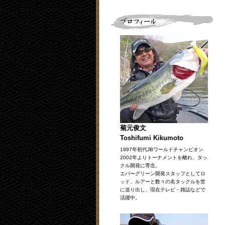
菊元俊文
Toshifumi Kikumoto
1997年初代JBワールドチャンピオン
2002年よりトーナメントを離れ、タッ
クル開発に専念。
エバーグリーン開発スタッフとしてロ
ッド、ルアーと数々の名タックルを世
に送り出し、現在テレビ・雑誌などで
活躍中。