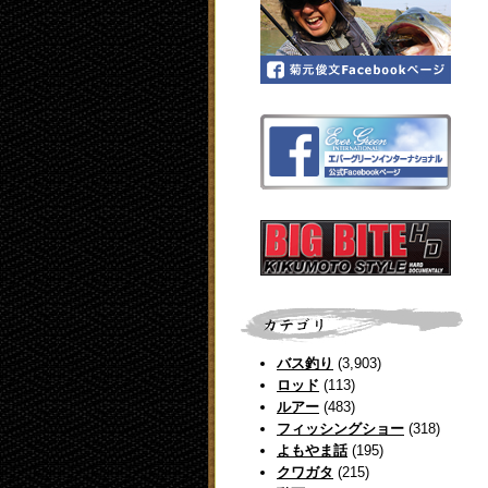
バス釣り
(3,903)
ロッド
(113)
ルアー
(483)
フィッシングショー
(318)
よもやま話
(195)
クワガタ
(215)