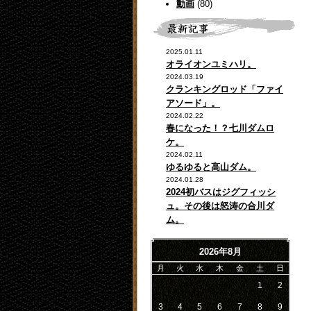
動画
(80)
2025.01.11
オライオンユミハリ。
2024.03.19
クランキングロッド「ファイ
アソード」。
2024.02.22
春になった！？七川ダムロ
ケ。
2024.02.11
ゆるゆると高山ダム。
2024.01.28
2024初バスはジグフィッシ
ュ。その後は怒涛の合川ダ
ム。
2026年8月
月
火
水
木
金
土
日
1
2
3
4
5
6
7
8
9