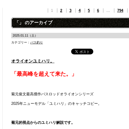
1
2
3
4
5
6
…
794
「」 のアーカイブ
2025.01.11（土）
カテゴリー：
バス釣り
オライオンユミハリ。
「最高峰を超えて来た。」
菊元俊文最高傑作バスロッドオライオンシリーズ
2025年ニューモデル「ユミハリ」のキャッチコピー。
菊元的視点からのユミハリ解説です。