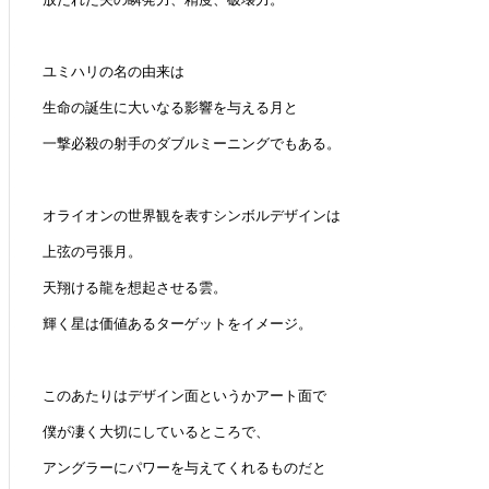
ユミハリの名の由来は
生命の誕生に大いなる影響を与える月と
一撃必殺の射手のダブルミーニングでもある。
オライオンの世界観を表すシンボルデザインは
上弦の弓張月。
天翔ける龍を想起させる雲。
輝く星は価値あるターゲットをイメージ。
このあたりはデザイン面というかアート面で
僕が凄く大切にしているところで、
アングラーにパワーを与えてくれるものだと