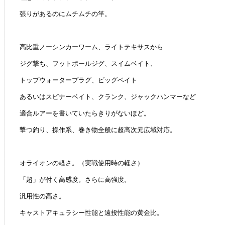
張りがあるのにムチムチの竿。
高比重ノーシンカーワーム、ライトテキサスから
ジグ撃ち、フットボールジグ、スイムベイト、
トップウォータープラグ、ビッグベイト
あるいはスピナーベイト、クランク、ジャックハンマーなど
適合ルアーを書いていたらきりがないほど。
撃つ釣り、操作系、巻き物全般に超高次元広域対応。
オライオンの軽さ。（実戦使用時の軽さ）
「超」が付く高感度。さらに高強度。
汎用性の高さ。
キャストアキュラシー性能と遠投性能の黄金比。